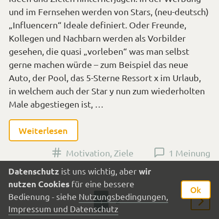
Auto, der Pool, das 5-Sterne Ressort x im Urlaub,
in welchem auch der Star y nun zum wiederholten
Male abgestiegen ist, …
Weiterlesen
Versehen
Motivation
,
Ziele
1 Meinung
mit
den
Tags
Seitennummerierung
Seite
Seite
1
2
der
Ältere
ist uns wichtig, aber
Beiträ
Datenschutz
wir
Beiträge
für eine bessere
nutzen Cookies
Ok
Impressum
© 2008-2026 by
Thorsten
Bedienung - siehe
Nutzungsbedingungen,
Nutzungsbedingungen, Impressum und
Impressum und Datenschutz