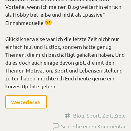
Vorteile, wenn ich meinen Blog weiterhin einfach
als Hobby betreibe und nicht als „passive“
*Smiley
Einnahmequelle
zwinkern*
Glücklicherweise war ich die letzte Zeit nicht nur
einfach faul und lustlos, sondern hatte genug
Themen, die mich beschäftigt gehalten haben. Und
da es doch auch einige davon gibt, die mit den
Themen Motivation, Sport und Lebenseinstellung
zu tun haben, möchte ich Euch heute gerne ein
kurzes Update geben…
Weiterlesen
Versehen
Blog
,
Sport
,
Zeit
,
Ziele
mit
zu
Schreibe einen Kommentar
den