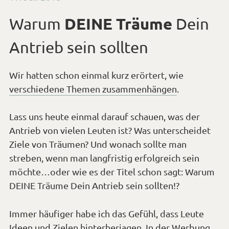
Wir hatten schon einmal kurz erörtert, wie
verschiedene Themen zusammenhängen
.
Lass uns heute einmal darauf schauen, was der
Antrieb von vielen Leuten ist? Was unterscheidet
Ziele von Träumen? Und wonach sollte man
streben, wenn man langfristig erfolgreich sein
möchte…oder wie es der Titel schon sagt: Warum
DEINE Träume Dein Antrieb sein sollten!?
Immer häufiger habe ich das Gefühl, dass Leute
Ideen und Zielen hinterherjagen. In der Werbung
und im Fernsehen werden von Stars, (neu-deutsch)
„Influencern“ Ideale definiert. Oder Freunde,
Kollegen und Nachbarn werden als Vorbilder
gesehen, die quasi „vorleben“ was man selbst
gerne machen würde – zum Beispiel das neue