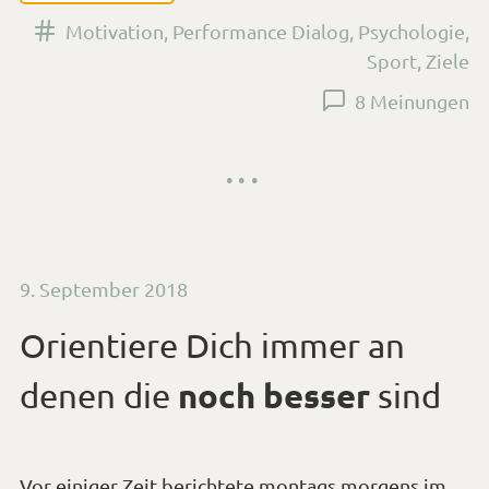
Versehen
Motivation
,
Performance Dialog
,
Psychologie
,
mit
Sport
,
Ziele
den
8 Meinungen
Tags
Veröffentlicht
9. September 2018
am
Orientiere Dich immer an
noch besser
denen die
sind
Vor einiger Zeit berichtete montags morgens im