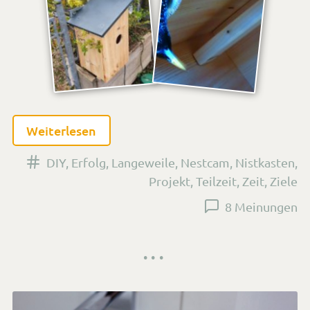
Weiterlesen
Versehen
DIY
,
Erfolg
,
Langeweile
,
Nestcam
,
Nistkasten
,
mit
Projekt
,
Teilzeit
,
Zeit
,
Ziele
den
8 Meinungen
Tags