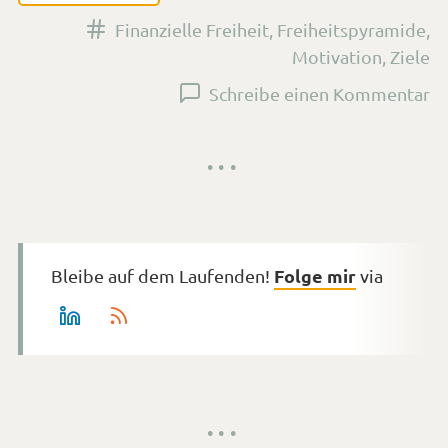
<s
fü
da
La
Fi
Folge mir
Bleibe auf dem Laufenden!
via
Fr