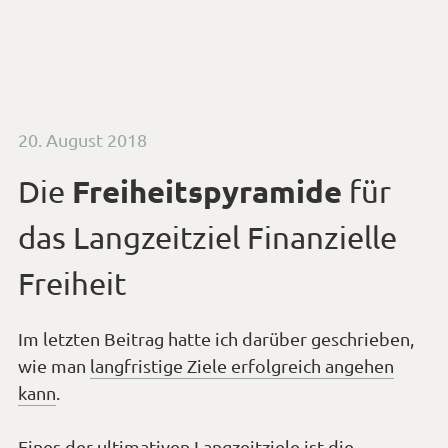
am
Freiheitspyramide
Die
für
das Langzeitziel Finanzielle
Freiheit
Im letzten Beitrag hatte ich darüber geschrieben,
wie man
langfristige Ziele erfolgreich angehen
kann
.
Eines der ultimativen Langzeitziele ist die
Finanzielle Freiheit oder auch „FIRE“ für „Financial
Independence, Retire Early“ wie es im Englischen
viel besser klingt. Hier sprechen wir für den
normalen angestellten Arbeitnehmer (und sicher
auch die meisten Selbständigen) über einen