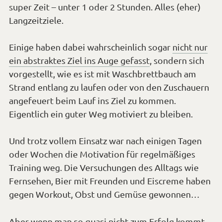
vorgestellt, wie es ist mit Waschbrettbauch am
Strand entlang zu laufen oder von den Zuschauern
angefeuert beim Lauf ins Ziel zu kommen.
Eigentlich ein guter Weg motiviert zu bleiben.
Und trotz vollem Einsatz war nach einigen Tagen
oder Wochen die Motivation für regelmäßiges
Training weg. Die Versuchungen des Alltags wie
Fernsehen, Bier mit Freunden und Eiscreme haben
gegen Workout, Obst und Gemüse gewonnen…
Aber wenn man so quasi nicht zum Erfolg kommt,
wie kann man es dann angehen
?
Weiterlesen
Versehen
Motivation
,
Sport
,
Ziele
1 Meinung