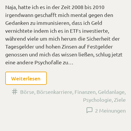
Naja, hatte ich es in der Zeit 2008 bis 2010
irgendwann geschafft mich mental gegen den
Gedanken zu immunisieren, dass ich Geld
vernichtete indem ich es in ETFs investierte,
während viele um mich herum die Sicherheit der
Tagesgelder und hohen Zinsen auf Festgelder
genossen und mich das wissen ließen, schlug jetzt
eine andere Psychofalle zu…
Weiterlesen
Versehen
Börse
,
Börsenkarriere
,
Finanzen
,
Geldanlage
,
mit
Psychologie
,
Ziele
den
2 Meinungen
Tags