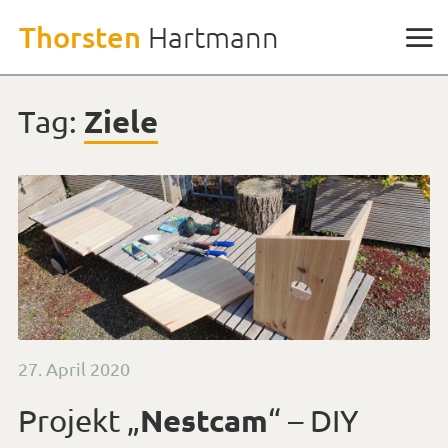
Weiter
Thorsten
Hartmann
zu
den
Inhalten
Ziele
Tag:
Veröffentlicht
27. April 2020
am
Nestcam
Projekt „
“ – DIY