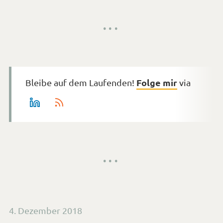
<s
Tags
Ne
nu
je
M
zu
Folge mir
Bleibe auf dem Laufenden!
via
tu
Veröffentlicht
4. Dezember 2018