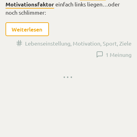
Motivationsfaktor
einfach links liegen…oder
noch schlimmer:
Weiterlesen
Versehen
Lebenseinstellung
,
Motivation
,
Sport
,
Ziele
mit
1 Meinung
den
Tags
Veröffentlicht
27. August 2018
am
Dein
Realitätscheck: