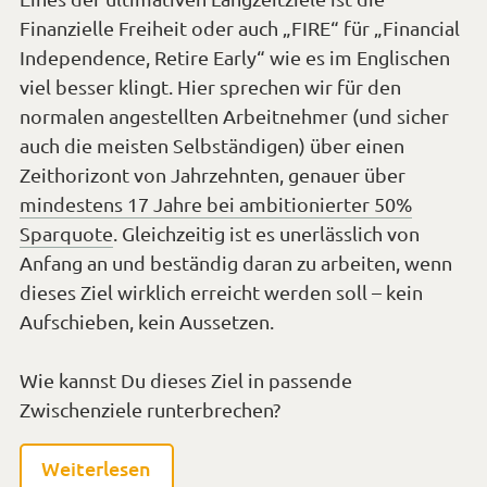
Zeithorizont von Jahrzehnten, genauer über
mindestens 17 Jahre bei ambitionierter 50%
Sparquote
. Gleichzeitig ist es unerlässlich von
Anfang an und beständig daran zu arbeiten, wenn
dieses Ziel wirklich erreicht werden soll – kein
Aufschieben, kein Aussetzen.
Wie kannst Du dieses Ziel in passende
Zwischenziele runterbrechen?
Weiterlesen
Versehen
Finanzielle Freiheit
,
Freiheitspyramide
,
mit
Motivation
,
Ziele
den
zu
Schreibe einen Kommentar
Tags
Di