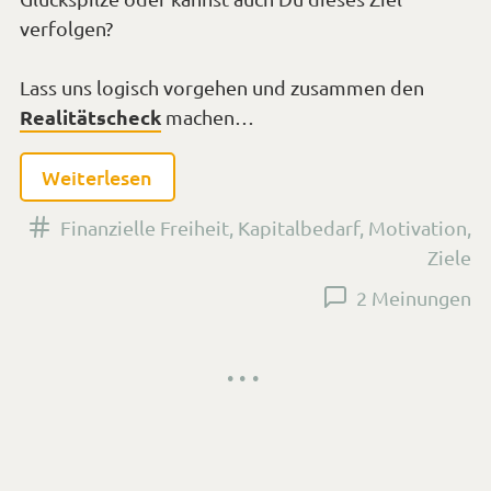
Weiterlesen
Versehen
Finanzielle Freiheit
,
Kapitalbedarf
,
Motivation
,
mit
Ziele
den
2 Meinungen
Tags
Veröffentlicht
20. August 2018