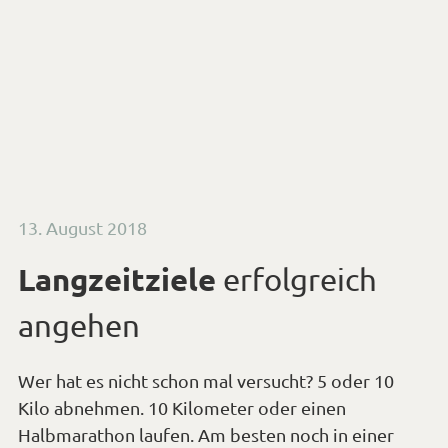
Veröffentlicht
13. August 2018
am
Langzeitziele
erfolgreich
angehen
Wer hat es nicht schon mal versucht? 5 oder 10
Kilo abnehmen. 10 Kilometer oder einen
Halbmarathon laufen. Am besten noch in einer
super Zeit – unter 1 oder 2 Stunden. Alles (eher)
Langzeitziele.
Einige haben dabei wahrscheinlich sogar
nicht nur
ein abstraktes Ziel ins Auge gefasst
, sondern sich