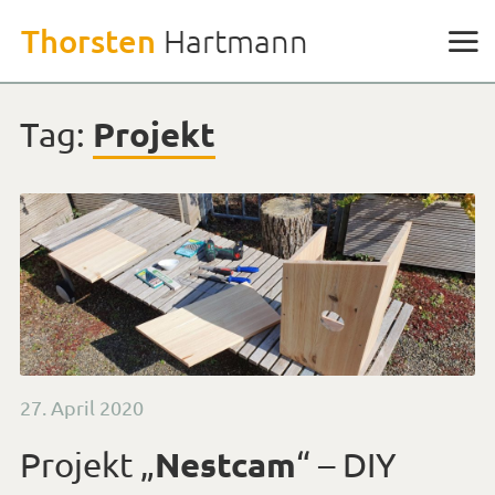
Weiter
Thorsten
Hartmann
zu
den
Inhalten
Projekt
Tag:
Veröffentlicht
27. April 2020
am
Nestcam
Projekt „
“ – DIY