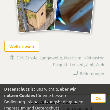
Weiterlesen
Versehen
DIY
,
Erfolg
,
Langeweile
,
Nestcam
,
Nistkasten
,
mit
Projekt
,
Teilzeit
,
Zeit
,
Ziele
den
8 Meinungen
Tags
ist uns wichtig, aber
Datenschutz
wir
für eine bessere
nutzen Cookies
Ok
Bedienung - siehe
Nutzungsbedingungen,
Impressum
© 2008-2026 by
Thorsten
Impressum und Datenschutz
Nutzungsbedingungen, Impressum und