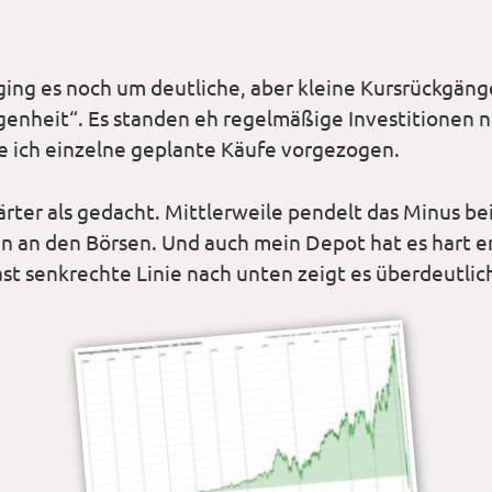
ing es noch um deutliche, aber kleine Kursrückgänge
genheit“. Es standen eh regelmäßige Investitionen
e ich einzelne geplante Käufe vorgezogen.
rter als gedacht. Mittlerweile pendelt das Minus be
 an den Börsen. Und auch mein Depot hat es hart e
ast senkrechte Linie nach unten zeigt es überdeutlic