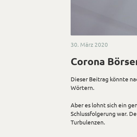
Veröffentlicht
30. März 2020
am
Corona Börse
Dieser Beitrag könnte nac
Wörtern.
Aber es lohnt sich ein ge
Schlussfolgerung war. D
Turbulenzen
.