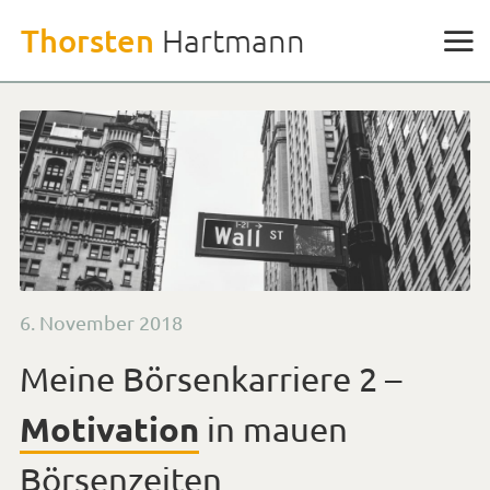
Weiter
Thorsten
Hartmann
zu
den
Inhalten
Veröffentlicht
6. November 2018
am
Meine Börsenkarriere 2 –
Motivation
in mauen
Börsenzeiten