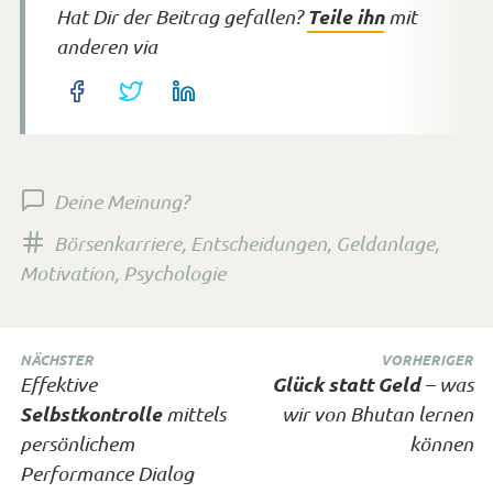
Teile ihn
Hat Dir der Beitrag gefallen?
mit
anderen via
Deine Meinung?
Versehen
Börsenkarriere
,
Entscheidungen
,
Geldanlage
,
mit
Motivation
,
Psychologie
den
Tags
Beitragsnavigation
NÄCHSTER
VORHERIGER
Nächster
Vorheriger
Glück statt Geld
Effektive
– was
Beitrag:
Selbstkontrolle
Beitrag:
mittels
wir von Bhutan lernen
persönlichem
können
Performance Dialog