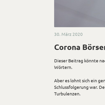
Veröffentlicht
30. März 2020
am
Corona Börse
Dieser Beitrag könnte nac
Wörtern.
Aber es lohnt sich ein ge
Schlussfolgerung war. D
Turbulenzen
.