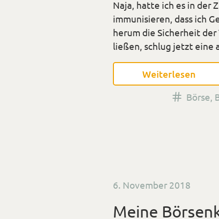
Naja, hatte ich es in de
immunisieren, dass ich Ge
herum die Sicherheit der
ließen, schlug jetzt eine
Weiterlesen
Verseh
Börse
,
mit
den
Tags
Veröffentlicht
6. November 2018
am
Meine Börsenk