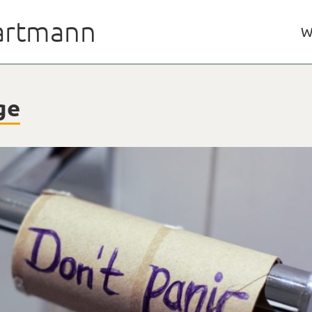
rtmann
W
ge