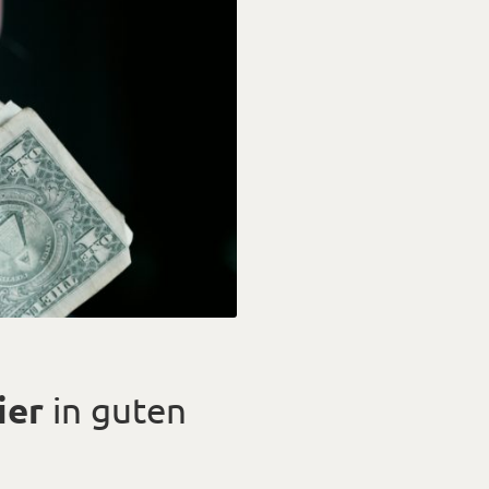
ier
in guten