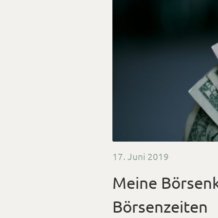
Veröffentlicht
17. Juni 2019
am
Meine Börsenk
Börsenzeiten