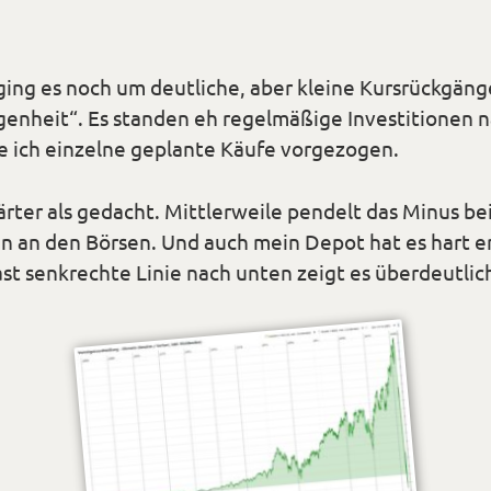
ing es noch um deutliche, aber kleine Kursrückgänge
genheit“. Es standen eh regelmäßige Investitionen
e ich einzelne geplante Käufe vorgezogen.
rter als gedacht. Mittlerweile pendelt das Minus be
 an den Börsen. Und auch mein Depot hat es hart e
ast senkrechte Linie nach unten zeigt es überdeutlic