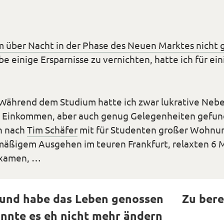
 über Nacht in der Phase des Neuen Marktes nicht 
e einige Ersparnisse zu vernichten, hatte ich für ei
 Während dem Studium hatte ich zwar lukrative Nebe
s Einkommen, aber auch genug Gelegenheiten gefun
n nach
Tim Schäfer
mit für Studenten großer Wohnu
mäßigem Ausgehen im teuren Frankfurt, relaxten 6 
examen, …
g und habe das Leben genossen
Zu bere
*Smiley
könnte es eh nicht mehr ändern
*Smiley
cool*