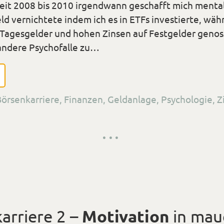
r Zeit 2008 bis 2010 irgendwann geschafft mich men
ld vernichtete indem ich es in ETFs investierte, wä
 Tagesgelder und hohen Zinsen auf Festgelder genos
 andere Psychofalle zu…
en
Börsenkarriere
,
Finanzen
,
Geldanlage
,
Psychologie
,
Z
arriere 2 –
Motivation
in mau