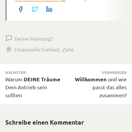
Deine Meinung?
Versehen
Finanzielle Freiheit
,
Ziele
mit
den
Beitragsnavigation
Tags
NÄCHSTER
VORHERIGER
Nächster
DEINE Träume
Vorheriger
Willkommen
Warum
und wie
Beitrag:
Beitrag:
Dein Antrieb sein
passt das alles
sollten
zusammen?
Schreibe einen Kommentar