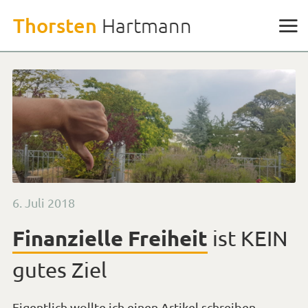
Weiter
Thorsten
Hartmann
zu
den
Inhalten
Veröffentlicht
6. Juli 2018
am
Finanzielle Freiheit
ist KEIN
gutes Ziel
Eigentlich wollte ich einen Artikel schreiben,