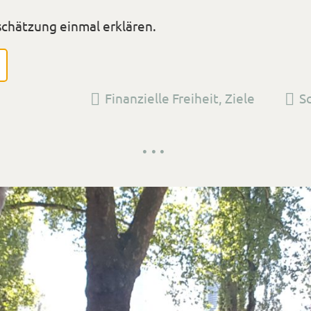
schätzung einmal erklären.
Versehen
Finanzielle Freiheit
,
Ziele
S
mit
den
Tags