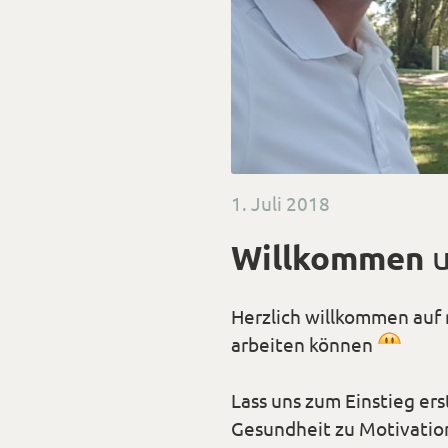
Veröffentlicht
1. Juli 2018
am
Willkommen
u
Herzlich willkommen auf
arbeiten können
*Smil
lächel
Lass uns zum Einstieg er
Gesundheit zu Motivatio