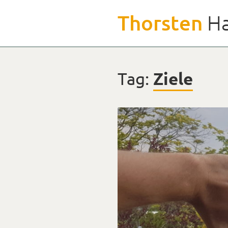
Weiter
Thorsten
Ha
zu
den
Inhalten
Tag:
Ziele