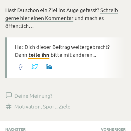
Hast Du schon ein Ziel ins Auge gefasst?
Schreib
gerne hier einen Kommentar
und mach es
öffentlich…
Hat Dich dieser Beitrag weitergebracht?
teile ihn
Dann
bitte mit anderen...
Deine Meinung?
Versehen
Motivation
,
Sport
,
Ziele
mit
den
Beitragsnavigation
Tags
NÄCHSTER
VORHERIGER