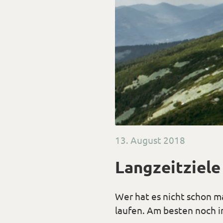
Veröffentlicht
13. August 2018
am
Langzeitziele
Wer hat es nicht schon m
laufen. Am besten noch in