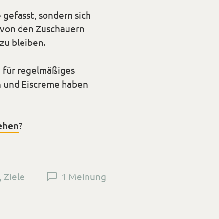
e gefasst
, sondern sich
r von den Zuschauern
zu bleiben.
n für regelmäßiges
en und Eiscreme haben
ehen
?
,
Ziele
1 Meinung