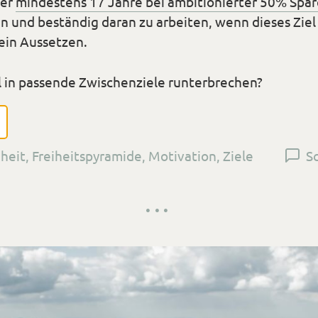
ber
mindestens 17 Jahre bei ambitionierter 50% Spa
an und beständig daran zu arbeiten, wenn dieses Ziel
kein Aussetzen.
l in passende Zwischenziele runterbrechen?
iheit
,
Freiheitspyramide
,
Motivation
,
Ziele
S