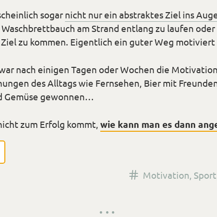
cheinlich sogar
nicht nur ein abstraktes Ziel ins Aug
mit Waschbrettbauch am Strand entlang zu laufen ode
 Ziel zu kommen. Eigentlich ein guter Weg motiviert 
 war nach einigen Tagen oder Wochen die Motivatio
hungen des Alltags wie Fernsehen, Bier mit Freund
nd Gemüse gewonnen…
nicht zum Erfolg kommt,
wie kann man es dann ang
Versehen
Motivation
,
Sport
mit
den
Tags