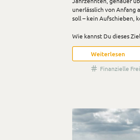
Jahrzehnten, genauer ü
unerlässlich von Anfang 
soll – kein Aufschieben, 
Wie kannst Du dieses Zie
Weiterlesen
Versehen
Finanzielle Fre
mit
den
Tags