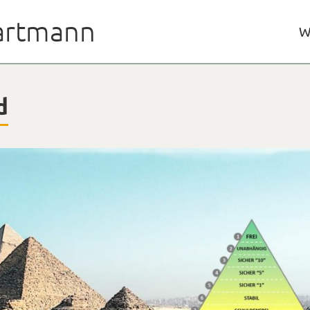
rtmann
W
d