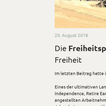
Veröffentlicht
20. August 2018
am
Die
Freiheits
Freiheit
Im letzten Beitrag hatte
Eines der ultimativen Lang
Independence, Retire Earl
angestellten Arbeitnehme