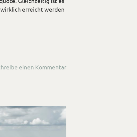
rquote
. Gleichzeitig ist es
 wirklich erreicht werden
zu
chreibe einen Kommentar
Die
<span>Freiheitspyramide<
für
das
Langzeitziel
Finanzielle
Freiheit