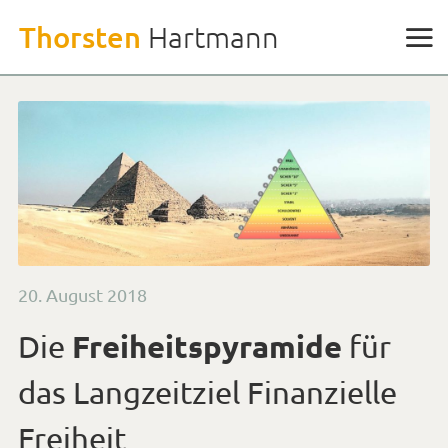
Weiter
Thorsten
Hartmann
zu
den
Inhalten
Veröffentlicht
20. August 2018
am
Freiheitspyramide
Die
für
das Langzeitziel Finanzielle
Freiheit