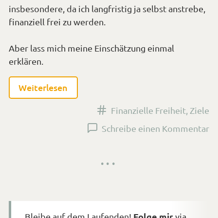
insbesondere, da ich langfristig ja selbst anstrebe,
finanziell frei zu werden.
Aber lass mich meine Einschätzung einmal
erklären.
Weiterlesen
Versehen
Finanzielle Freiheit
,
Ziele
mit
zu
Schreibe einen Kommentar
den
<s
Tags
Fr
is
K
gu
Zi
Folge mir
Bleibe auf dem Laufenden!
via