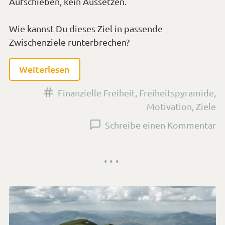
Aufschieben, kein Aussetzen.
Wie kannst Du dieses Ziel in passende
Zwischenziele runterbrechen?
Weiterlesen
Versehen
Finanzielle Freiheit
,
Freiheitspyramide
,
mit
Motivation
,
Ziele
den
zu
Schreibe einen Kommentar
Tags
Di
<s
fü
da
La
Fi
Fr