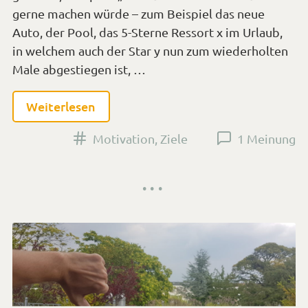
gerne machen würde – zum Beispiel das neue
Auto, der Pool, das 5-Sterne Ressort x im Urlaub,
in welchem auch der Star y nun zum wiederholten
Male abgestiegen ist, …
Weiterlesen
Versehen
Motivation
,
Ziele
1 Meinung
mit
den
Tags