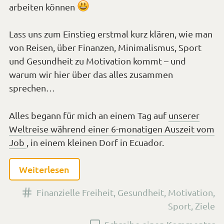
*Smiley
arbeiten können
lächeln*
Lass uns zum Einstieg erstmal kurz klären, wie man
von Reisen, über Finanzen, Minimalismus, Sport
und Gesundheit zu Motivation kommt – und
warum wir hier über das alles zusammen
sprechen…
Alles begann für mich an einem Tag auf
unserer
Weltreise während einer 6-monatigen Auszeit vom
Job
, in einem kleinen Dorf in Ecuador.
Weiterlesen
Versehen
Finanzielle Freiheit
,
Gesundheit
,
Motivation
,
mit
Sport
,
Ziele
den
zu