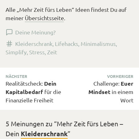
Alle „Mehr Zeit fürs Leben“ Ideen findest Du auf
meiner
Übersichtsseite
.
Deine Meinung?
Versehen
Kleiderschrank
,
Lifehacks
,
Minimalismus
,
mit
Simplify
,
Stress
,
Zeit
den
Tags
Beitragsnavigation
NÄCHSTER
VORHERIGER
Nächster
Dein
Vorheriger
Euer
Realitätscheck:
Challenge:
Beitrag:
Kapitalbedarf
Mindset
Beitrag:
für die
in einem
Finanzielle Freiheit
Wort
5 Meinungen zu “
Mehr Zeit fürs Leben –
Dein
Kleiderschrank
”