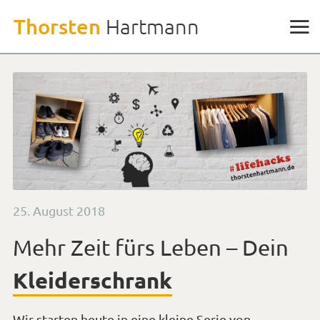
Weiter
Thorsten
Hartmann
zu
den
Inhalten
Veröffentlicht
25. August 2018
am
Mehr Zeit fürs Leben – Dein
Kleiderschrank
Wir starten heute in eine kleine Serie von