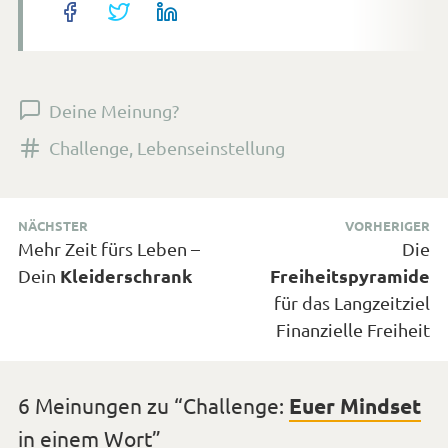
Deine Meinung?
Versehen
Challenge
,
Lebenseinstellung
mit
den
Beitragsnavigation
Tags
NÄCHSTER
VORHERIGER
Nächster
Vorhe
Mehr Zeit fürs Leben –
Die
Beitrag:
Kleiderschrank
Freiheitspyramide
Beitr
Dein
für das Langzeitziel
Finanzielle Freiheit
6 Meinungen zu “
Challenge:
Euer Mindset
in einem Wort
”