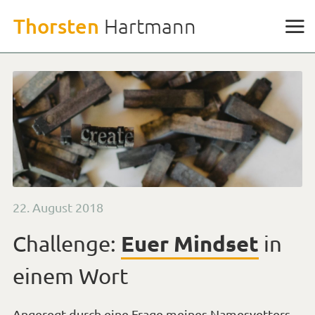
Weiter
Thorsten
Hartmann
zu
den
Inhalten
Veröffentlicht
22. August 2018
am
Euer Mindset
Challenge:
in
einem Wort
Angeregt durch eine
Frage meines Namesvetters