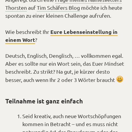
Thorsten
auf
Tim Schäfers Blog
möchte ich heute
spontan zu einer kleinen Challenge aufrufen.
Eure Lebenseinstellung in
Wie beschreibt Ihr
einem Wort
?
Deutsch, Englisch, Denglisch, … vollkommen egal.
Aber es sollte nur ein Wort sein, das Euer Mindset
beschreibt. Zu strikt? Na gut, je kürzer desto
*Smi
besser, auch wenn Ihr 2 oder 3 Wörter braucht
läch
Teilnahme ist ganz einfach
Seid kreativ, auch neue Wortschöpfungen
kommen in Betracht – und es muss nicht
notwendig 1:1 das Pseudonym oder der