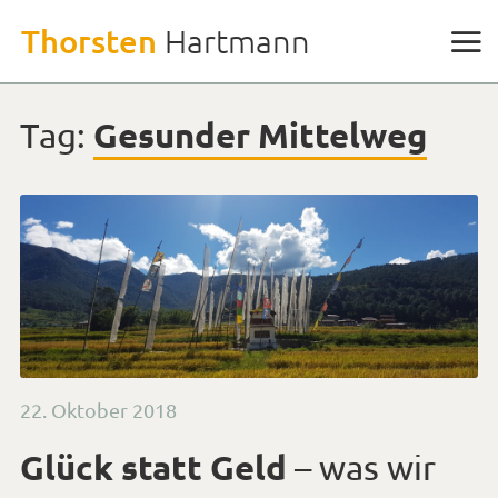
Weiter
Thorsten
Hartmann
zu
den
Inhalten
Gesunder Mittelweg
Tag:
Veröffentlicht
22. Oktober 2018
am
Glück statt Geld
– was wir