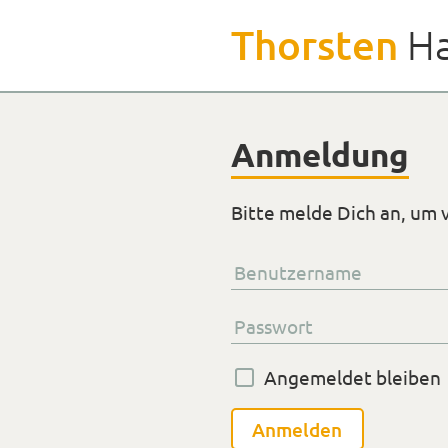
Weiter
Thorsten
Ha
zu
den
Inhalten
Anmeldung
Bitte melde Dich an, um 
Benutzername
Passwort
Angemeldet bleiben